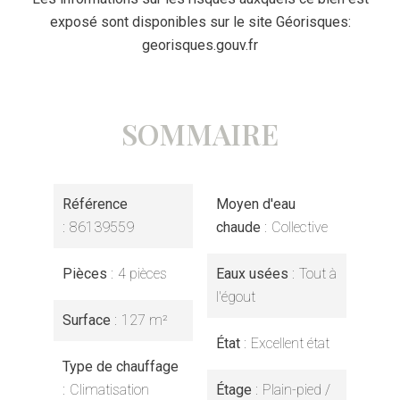
exposé sont disponibles sur le site Géorisques:
georisques.gouv.fr
SOMMAIRE
Référence
Moyen d'eau
86139559
chaude
Collective
Pièces
4 pièces
Eaux usées
Tout à
l'égout
Surface
127 m²
État
Excellent état
Type de chauffage
Climatisation
Étage
Plain-pied /