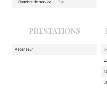
1 Chambre de service
17 m²
PRESTATIONS
Ascenseur
H
L
T
C