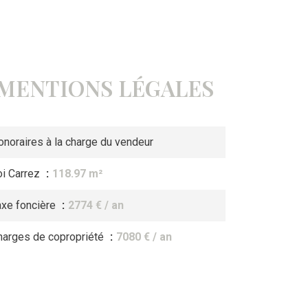
MENTIONS LÉGALES
onoraires à la charge du vendeur
oi Carrez
118.97 m²
axe foncière
2774 € / an
harges de copropriété
7080 € / an