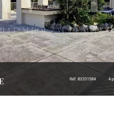
E
Réf. 83201584
4 