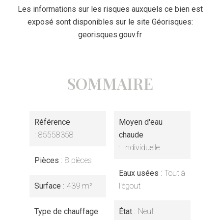
Les informations sur les risques auxquels ce bien est
exposé sont disponibles sur le site Géorisques:
georisques.gouv.fr
SOMMAIRE
Référence
Moyen d'eau
85558358
chaude
Individuelle
Pièces
8 pièces
Eaux usées
Tout à
Surface
439 m²
l'égout
Type de chauffage
État
Neuf