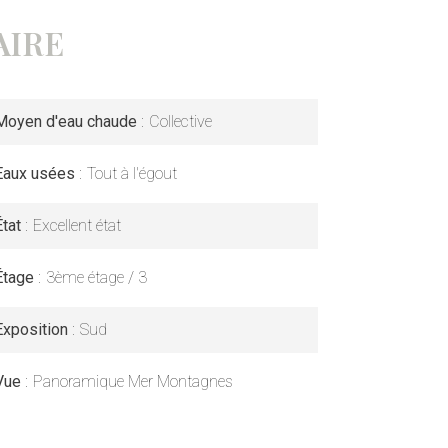
IRE
Moyen d'eau chaude
Collective
Eaux usées
Tout à l'égout
État
Excellent état
Étage
3ème étage / 3
Exposition
Sud
Vue
Panoramique Mer Montagnes