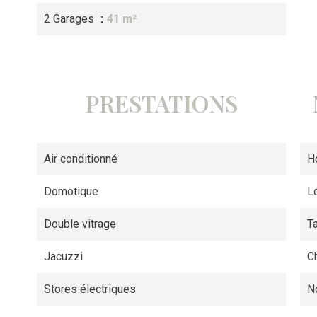
2 Garages
41 m²
PRESTATIONS
Air conditionné
H
Domotique
L
Double vitrage
T
Jacuzzi
C
Stores électriques
N